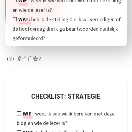
❒
WIE
: weet ik wie wil ik bereiken met deze blog
en wie de lezer is?
❒
WAT:
heb ik de stelling die ik wil verdedigen of
de hoofdvraag die ik ga beantwoorden duidelijk
geformuleerd?
❒
HOE:
weet ik in welke vorm ik mijn blog
gieten? Wordt het een interview, lijstje, een
（2）多个广告2
column of iets heel anders?
❒
DOEL:
wat wil ik dat mensen denken / doen /
voelen / weten na het lezen van mijn blog?
CHECKLIST: STRATEGIE
❒
WIE
: weet ik wie wil ik bereiken met deze
blog en wie de lezer is?