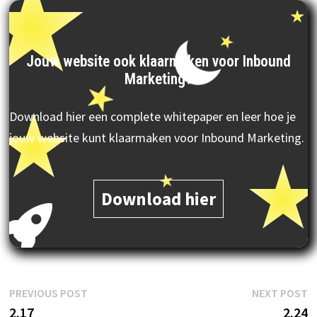
Jouw website ook klaarmaken voor Inbound
Marketing?
Download hier een complete whitepaper en leer hoe je
jouw website kunt klaarmaken voor Inbound Marketing.
Download hier
Post
Previous
N
PREVIOUS POST
NEXT POST
post:
p
2.17
2.24