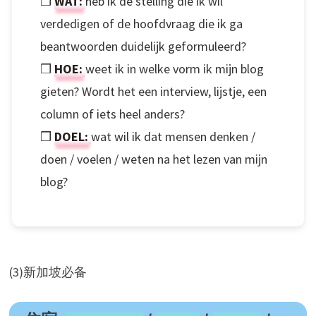
❒
WAT:
heb ik de stelling die ik wil
verdedigen of de hoofdvraag die ik ga
beantwoorden duidelijk geformuleerd?
❒
HOE:
weet ik in welke vorm ik mijn blog
gieten? Wordt het een interview, lijstje, een
column of iets heel anders?
❒
DOEL:
wat wil ik dat mensen denken /
doen / voelen / weten na het lezen van mijn
blog?
(3)新加坡必备
新加坡必备