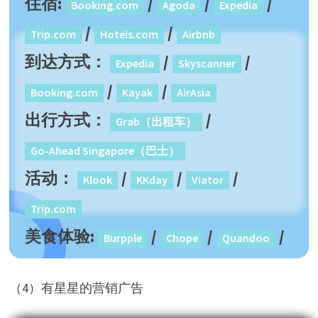
住宿:
/
/
/
Booking.com
Agoda
Expedia
/
/
Trip.com
Hotels.com
Airbnb
到达方式：
/
/
Expedia
Skyscanner
/
/
Booking.com
Kayak
AirAsia
出行方式：
/
Grab（出租车）
Go-Ahead Singapore（巴士）
活动：
/
/
/
Klook
KKday
Viator
Trip.com
美食体验:
/
/
/
Burpple
Chope
Quandoo
OpenTable
（4）有星星的营销广告