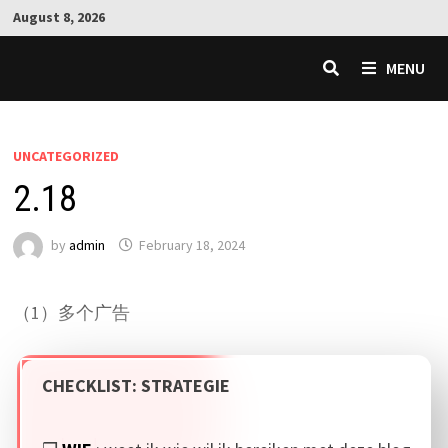
Skip
August 8, 2026
to
content
MENU
UNCATEGORIZED
2.18
by
admin
February 18, 2024
（1）多个广告
CHECKLIST: STRATEGIE