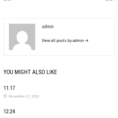
navigation
admin
View all posts by admin →
YOU MIGHT ALSO LIKE
11.17
November 17, 2023
12.24